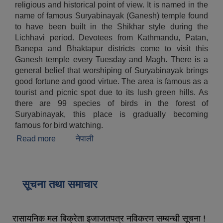
religious and historical point of view. It is named in the
name of famous Suryabinayak (Ganesh) temple found
to have been built in the Shikhar style during the
Lichhavi period. Devotees from Kathmandu, Patan,
Banepa and Bhaktapur districts come to visit this
Ganesh temple every Tuesday and Magh. There is a
general belief that worshiping of Suryabinayak brings
good fortune and good virtue. The area is famous as a
tourist and picnic spot due to its lush green hills. As
there are 99 species of birds in the forest of
Suryabinayak, this place is gradually becoming
famous for bird watching.
Read more
about Brief Introduction
नेपाली
सूचना तथा समाचार
रासायनिक मल बिक्रेता इजाजतपत्र नविकरण सम्बन्धी सूचना !