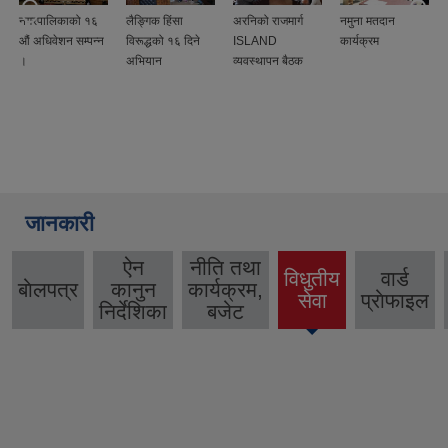
नगरपालिकाको १६
लैङ्गिक हिंसा
अरनिको राजमार्ग
नमुना मतदान
औं अधिवेशन सम्पन्न
विरूद्धको १६ दिने
ISLAND
कार्यक्रम
।
अभियान
व्यवस्थापन बैठक
जानकारी
ऐन
नीति तथा
विधुतीय
वार्ड
बाेलपत्र
कानुन
कार्यक्रम,
(active
सेवा
प्राेफाइल
निर्देशिका
बजेट
tab)