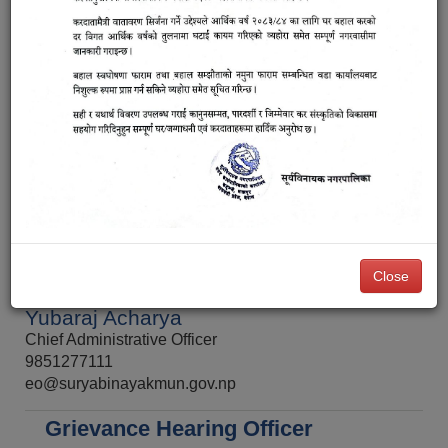
Chief Administrative Officer
Close
Yubaraj Acharya
Chief Administrative Officer
9851277111
eo@suryabinayakmun.gov.np
Grievance Hearing Officer