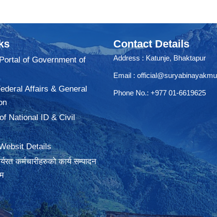
ks
Contact Details
Address : Katunje, Bhaktapur
 Portal of Government of
Email :
official@suryabinayakmu
Federal Affairs & General
Phone No.: +977 01-6619625
on
f National ID & Civil
Websit Details
्यरत कर्मचारीहरुको कार्य सम्पादन
रम