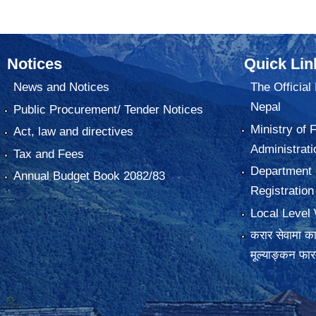
Notices
Quick Lin
News and Notices
The Official
Nepal
Public Procurement/ Tender Notices
Ministry of 
Act, law and directives
Administrati
Tax and Fees
Department o
Annual Budget Book 2082/83
Registration
Local Level 
करार सेवामा कार
मूल्याङ्कन फा