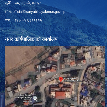
सूर्यविनायक, कटुञ्जे, भक्तपुर
ईमेल:
official@suryabinayakmun.gov.np
फोन: +९७७ ०१ ६६१९६२५
नगर कार्यपालिकाको कार्यालय