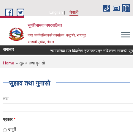
Skip to main content
English
नेपाली
सूर्यविनायक नगरपालिका
नगर कार्यपालिकाको कार्यालय, कटुञ्जे, भक्तपुर
बागमती प्रदेश, नेपाल
समाचार
रासायनिक मल बिक्रेता इजाजतपत्र नविकरण सम्बन्धी सूचना 
You are here
Home
» सुझाव तथा गुनासो
सुझाव तथा गुनासो
नाम
प्रकार
*
उजुरी