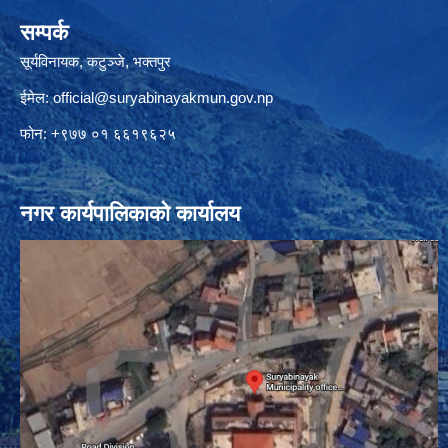
सम्पर्क
सूर्यविनायक, कटुञ्जे, भक्तपुर
ईमेल:
official@suryabinayakmun.gov.np
फोन: +९७७ ०१ ६६१९६२५
नगर कार्यपालिकाको कार्यालय