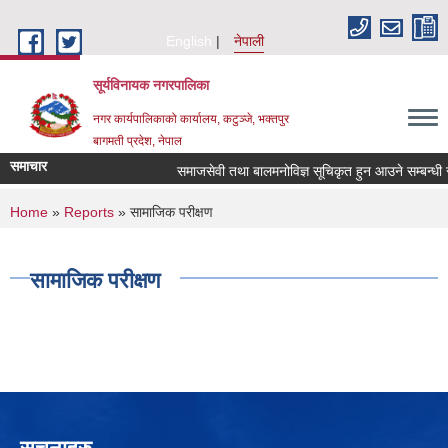
Skip to main content
English
नेपाली
सूर्यविनायक नगरपालिका
नगर कार्यपालिकाको कार्यालय, कटुञ्जे, भक्तपुर
बागमती प्रदेश, नेपाल
समाचार
समाजसेवी तथा बालमनोविज्ञ सूचिकृत हुन आउने सम्बन्धी सूचन
You are here
Home
»
Reports
» सामाजिक परीक्षण
सामाजिक परीक्षण