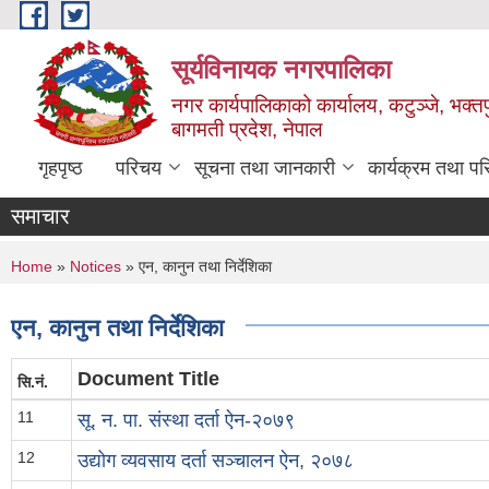
Skip to main content
सूर्यविनायक नगरपालिका
नगर कार्यपालिकाको कार्यालय, कटुञ्जे, भक्तप
बागमती प्रदेश, नेपाल
गृहपृष्ठ
परिचय
सूचना तथा जानकारी
कार्यक्रम तथा प
समाचार
You are here
Home
»
Notices
» एन, कानुन तथा निर्देशिका
एन, कानुन तथा निर्देशिका
Document Title
सि.नं.
11
सू. न. पा. संस्था दर्ता ऐन-२०७९
12
उद्योग व्यवसाय दर्ता सञ्चालन ऐन, २०७८