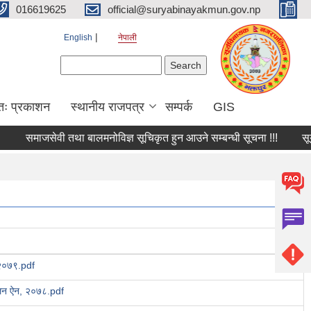
016619625
official@suryabinayakmun.gov.np
English
नेपाली
Search form
Search
तः प्रकाशन
स्थानीय राजपत्र
सम्पर्क
GIS
समाजसेवी तथा बालमनोविज्ञ सूचिकृत हुन आउने सम्बन्धी सूचना !!!
सूर्यव
न-२०७९.pdf
चालन ऐन, २०७८.pdf