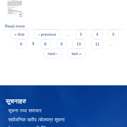
Read more
about फूलखेती कार्यक्रमको प्रस्ताव आह्वान सम्बन्धी सूचना
Pages
« first
‹ previous
…
3
4
5
6
7
8
9
10
11
…
next ›
last »
सूचनाहरु
सूचना तथा समाचार
सार्वजनिक खरीद /बोलपत्र सूचना