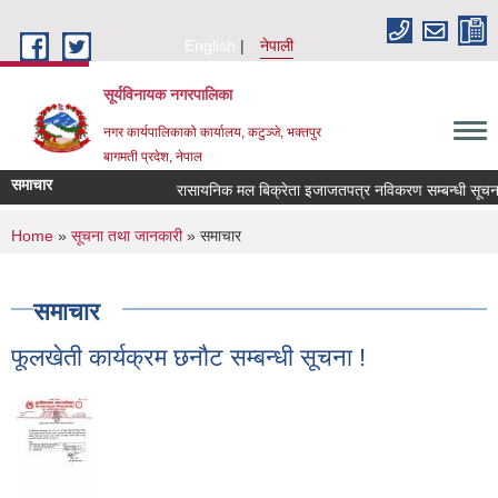
Skip to main content
English
नेपाली
सूर्यविनायक नगरपालिका
नगर कार्यपालिकाको कार्यालय, कटुञ्जे, भक्तपुर
बागमती प्रदेश, नेपाल
समाचार
रासायनिक मल बिक्रेता इजाजतपत्र नविकरण सम्बन्धी सूचना !
You are here
Home
»
सूचना तथा जानकारी
» समाचार
समाचार
फूलखेती कार्यक्रम छनाैट सम्बन्धी सूचना !