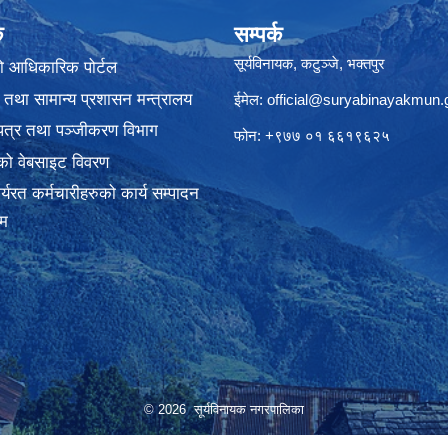
क
सम्पर्क
सूर्यविनायक, कटुञ्जे, भक्तपुर
ो आधिकारिक पोर्टल
 तथा सामान्य प्रशासन मन्त्रालय
ईमेल:
official@suryabinayakmun.
यपत्र तथा पञ्जीकरण विभाग
फोन: +९७७ ०१ ६६१९६२५
को वेबसाइट विवरण
्यरत कर्मचारीहरुको कार्य सम्पादन
रम
© 2026 सूर्यविनायक नगरपालिका