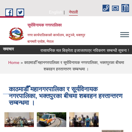
Skip to main content
English
नेपाली
सूर्यविनायक नगरपालिका
नगर कार्यपालिकाको कार्यालय, कटुञ्जे, भक्तपुर
बागमती प्रदेश, नेपाल
समाचार
रासायनिक मल बिक्रेता इजाजतपत्र नविकरण सम्बन्धी सूचना !
You are here
Home
» काठमाडौँ महानगरपालिका र सूर्यविनायक नगरपालिका, भक्तपुरका बीचमा
शबवहन हस्तान्तरण सम्बन्धमा ।
काठमाडौँ महानगरपालिका र सूर्यविनायक
नगरपालिका, भक्तपुरका बीचमा शबवहन हस्तान्तरण
सम्बन्धमा ।