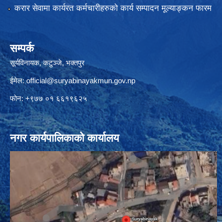
करार सेवामा कार्यरत कर्मचारीहरुको कार्य सम्पादन मूल्याङ्कन फारम
सम्पर्क
सूर्यविनायक, कटुञ्जे, भक्तपुर
ईमेल:
official@suryabinayakmun.gov.np
फोन: +९७७ ०१ ६६१९६२५
नगर कार्यपालिकाको कार्यालय