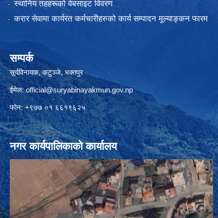
स्थानिय तहहरूको वेबसाइट विवरण
करार सेवामा कार्यरत कर्मचारीहरुको कार्य सम्पादन मूल्याङ्कन फारम
सम्पर्क
सूर्यविनायक, कटुञ्जे, भक्तपुर
ईमेल:
official@suryabinayakmun.gov.np
फोन: +९७७ ०१ ६६१९६२५
नगर कार्यपालिकाको कार्यालय