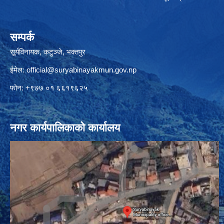
सम्पर्क
सूर्यविनायक, कटुञ्जे, भक्तपुर
ईमेल:
official@suryabinayakmun.gov.np
फोन: +९७७ ०१ ६६१९६२५
नगर कार्यपालिकाको कार्यालय