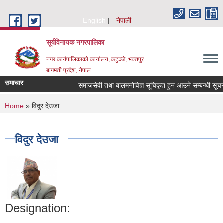
Skip to main content
English
नेपाली
सूर्यविनायक नगरपालिका
नगर कार्यपालिकाको कार्यालय, कटुञ्जे, भक्तपुर
बागमती प्रदेश, नेपाल
समाचार
समाजसेवी तथा बालमनोविज्ञ सूचिकृत हुन आउने सम्बन्धी सूचना !
You are here
Home
» विदुर देउजा
विदुर देउजा
Designation: