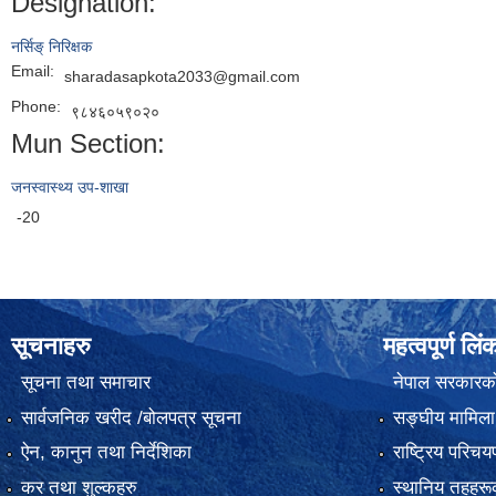
Designation:
नर्सिङ् निरिक्षक
Email:
sharadasapkota2033@gmail.com
Phone:
९८४६०५९०२०
Mun Section:
जनस्वास्थ्य उप-शाखा
-20
सूचनाहरु
महत्वपूर्ण लिं
सूचना तथा समाचार
नेपाल सरकारक
सार्वजनिक खरीद /बोलपत्र सूचना
सङ्‍घीय मामिला
ऐन, कानुन तथा निर्देशिका
राष्ट्रिय परिच
कर तथा शुल्कहरु
स्थानिय तहहरू