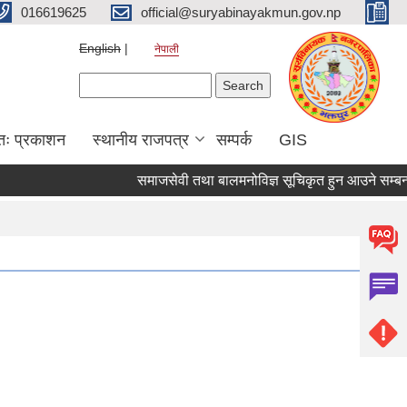
016619625
official@suryabinayakmun.gov.np
English
नेपाली
Search form
Search
तः प्रकाशन
स्थानीय राजपत्र
सम्पर्क
GIS
समाजसेवी तथा बालमनोविज्ञ सूचिकृत हुन आउने सम्बन्धी स