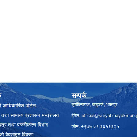
क
सम्पर्क
सूर्यविनायक, कटुञ्जे, भक्तपुर
ो आधिकारिक पोर्टल
 तथा सामान्य प्रशासन मन्त्रालय
ईमेल:
official@suryabinayakmun.
यपत्र तथा पञ्जीकरण विभाग
फोन: +९७७ ०१ ६६१९६२५
को वेबसाइट विवरण