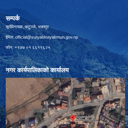
सम्पर्क
सूर्यविनायक, कटुञ्जे, भक्तपुर
ईमेल:
official@suryabinayakmun.gov.np
फोन: +९७७ ०१ ६६१९६२५
नगर कार्यपालिकाको कार्यालय