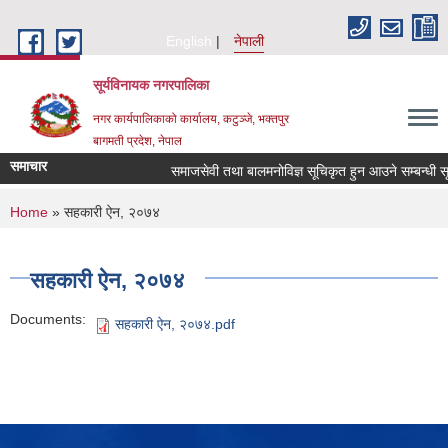
Skip to main content
English
नेपाली
सूर्यविनायक नगरपालिका
नगर कार्यपालिकाको कार्यालय, कटुञ्जे, भक्तपुर
बागमती प्रदेश, नेपाल
समाचार
समाजसेवी तथा बालमनोविज्ञ सूचिकृत हुन आउने सम्बन्धी सूचना
You are here
Home
» सहकारी ऐन, २०७४
सहकारी ऐन, २०७४
Documents:
सहकारी ऐन, २०७४.pdf