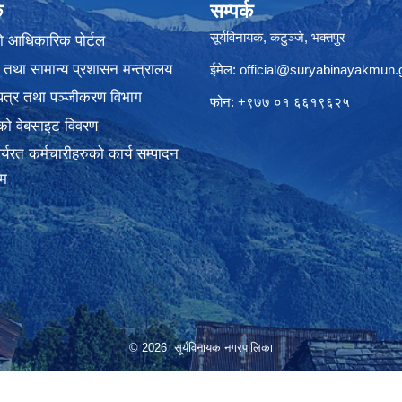
क
सम्पर्क
सूर्यविनायक, कटुञ्जे, भक्तपुर
ो आधिकारिक पोर्टल
 तथा सामान्य प्रशासन मन्त्रालय
ईमेल:
official@suryabinayakmun.
यपत्र तथा पञ्जीकरण विभाग
फोन: +९७७ ०१ ६६१९६२५
को वेबसाइट विवरण
्यरत कर्मचारीहरुको कार्य सम्पादन
रम
© 2026 सूर्यविनायक नगरपालिका