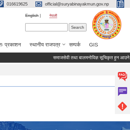
016619625
official@suryabinayakmun.gov.np
English
नेपाली
Search form
Search
तः प्रकाशन
स्थानीय राजपत्र
सम्पर्क
GIS
समाजसेवी तथा बालमनोविज्ञ सूचिकृत हुन आउने सम्बन