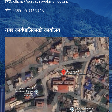
ईमेल:
official@suryabinayakmun.gov.np
फोन: +९७७ ०१ ६६१९६२५
नगर कार्यपालिकाको कार्यालय