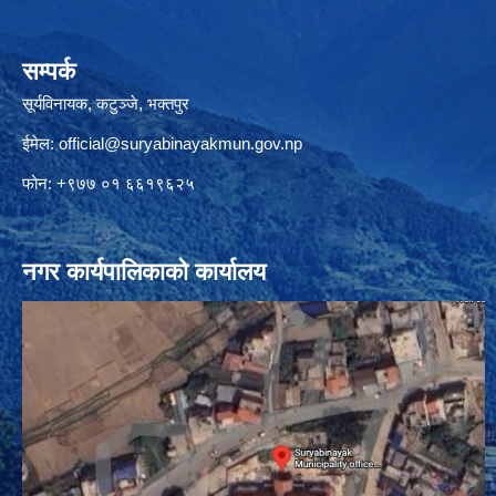
सम्पर्क
सूर्यविनायक, कटुञ्जे, भक्तपुर
ईमेल:
official@suryabinayakmun.gov.np
फोन: +९७७ ०१ ६६१९६२५
नगर कार्यपालिकाको कार्यालय