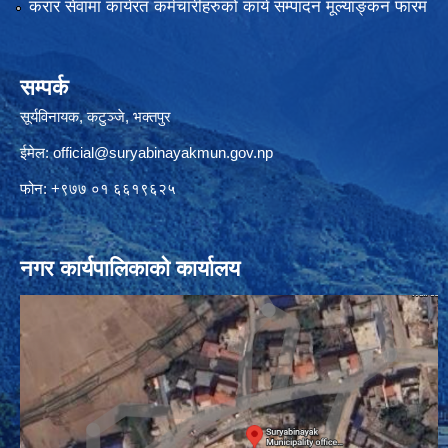
करार सेवामा कार्यरत कर्मचारीहरुको कार्य सम्पादन मूल्याङ्कन फारम
सम्पर्क
सूर्यविनायक, कटुञ्जे, भक्तपुर
ईमेल:
official@suryabinayakmun.gov.np
फोन: +९७७ ०१ ६६१९६२५
नगर कार्यपालिकाको कार्यालय