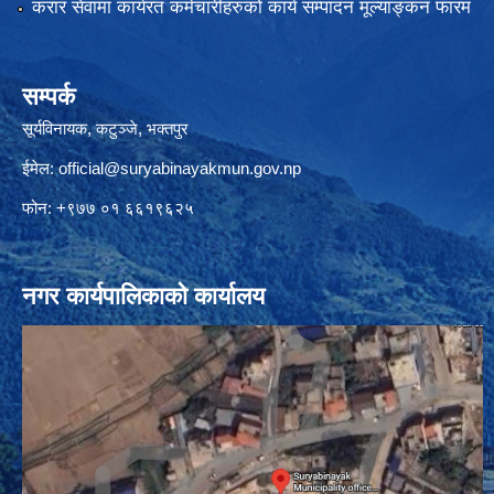
करार सेवामा कार्यरत कर्मचारीहरुको कार्य सम्पादन मूल्याङ्कन फारम
सम्पर्क
सूर्यविनायक, कटुञ्जे, भक्तपुर
ईमेल:
official@suryabinayakmun.gov.np
फोन: +९७७ ०१ ६६१९६२५
नगर कार्यपालिकाको कार्यालय