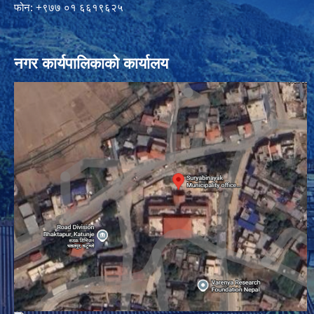
फोन: +९७७ ०१ ६६१९६२५
नगर कार्यपालिकाको कार्यालय