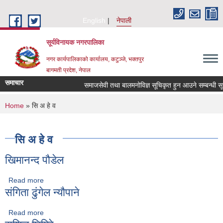
Skip to main content
English
नेपाली
सूर्यविनायक नगरपालिका
नगर कार्यपालिकाको कार्यालय, कटुञ्जे, भक्तपुर
बागमती प्रदेश, नेपाल
समाचार
समाजसेवी तथा बालमनोविज्ञ सूचिकृत हुन आउने सम्बन्धी सूचना
You are here
Home
» सि अ हे व
सि अ हे व
खिमानन्द पौडेल
Read more
about खिमानन्द पौडेल
संगिता ढुंगेल न्याैपाने
Read more
about संगिता ढुंगेल न्याैपाने