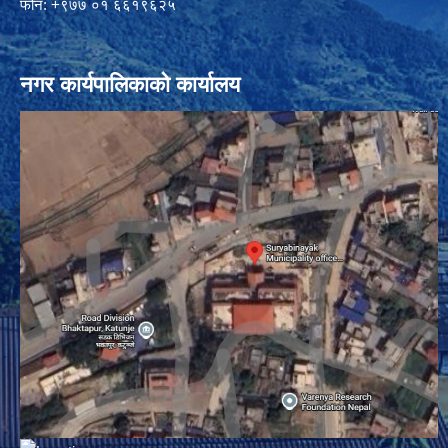
फोन: +९७७ ०१ ६६१९६२५
नगर कार्यपालिकाको कार्यालय