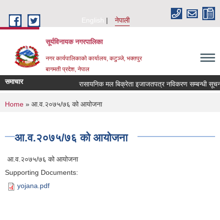
Skip to main content
English
नेपाली
सूर्यविनायक नगरपालिका
नगर कार्यपालिकाको कार्यालय, कटुञ्जे, भक्तपुर
बागमती प्रदेश, नेपाल
समाचार
रासायनिक मल बिक्रेता इजाजतपत्र नविकरण सम्बन्धी सूचना !
You are here
Home
» आ.व.२०७५/७६ को आयोजना
आ.व.२०७५/७६ को आयोजना
आ.व.२०७५/७६ को आयोजना
Supporting Documents:
yojana.pdf