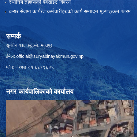
स्थानिय तहहरूको वेबसाइट विवरण
करार सेवामा कार्यरत कर्मचारीहरुको कार्य सम्पादन मूल्याङ्कन फारम
सम्पर्क
सूर्यविनायक, कटुञ्जे, भक्तपुर
ईमेल:
official@suryabinayakmun.gov.np
फोन: +९७७ ०१ ६६१९६२५
नगर कार्यपालिकाको कार्यालय