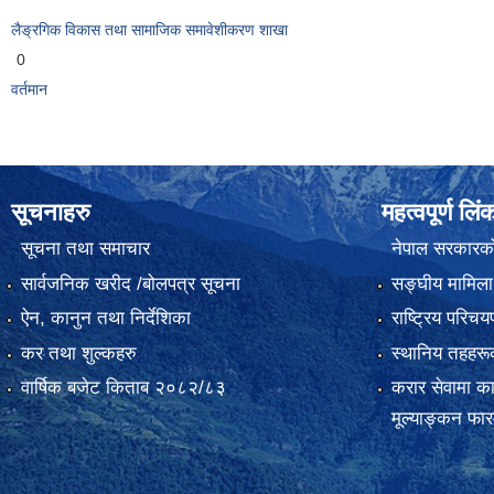
लैङ्रगिक विकास तथा सामाजिक समावेशीकरण शाखा
0
वर्तमान
सूचनाहरु
महत्वपूर्ण लिं
सूचना तथा समाचार
नेपाल सरकारक
सार्वजनिक खरीद /बोलपत्र सूचना
सङ्‍घीय मामिला
ऐन, कानुन तथा निर्देशिका
राष्ट्रिय परिच
कर तथा शुल्कहरु
स्थानिय तहहरू
वार्षिक बजेट किताब २०८२/८३
करार सेवामा कार
मूल्याङ्कन फा