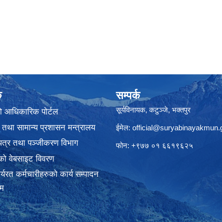
क
सम्पर्क
सूर्यविनायक, कटुञ्जे, भक्तपुर
ो आधिकारिक पोर्टल
 तथा सामान्य प्रशासन मन्त्रालय
ईमेल:
official@suryabinayakmun.
यपत्र तथा पञ्जीकरण विभाग
फोन: +९७७ ०१ ६६१९६२५
को वेबसाइट विवरण
्यरत कर्मचारीहरुको कार्य सम्पादन
रम