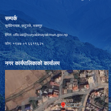
सम्पर्क
सूर्यविनायक, कटुञ्जे, भक्तपुर
ईमेल:
official@suryabinayakmun.gov.np
फोन: +९७७ ०१ ६६१९६२५
नगर कार्यपालिकाको कार्यालय