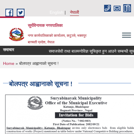
Skip to main content
English
नेपाली
सूर्यविनायक नगरपालिका
नगर कार्यपालिकाको कार्यालय, कटुञ्जे, भक्तपुर
बागमती प्रदेश, नेपाल
समाचार
समाजसेवी तथा बालमनोविज्ञ सूचिकृत हुन आउने सम्बन्धी सूचना !
You are here
Home
» बोलपत्र आह्वानाको सूचना !
बोलपत्र आह्वानाको सूचना !